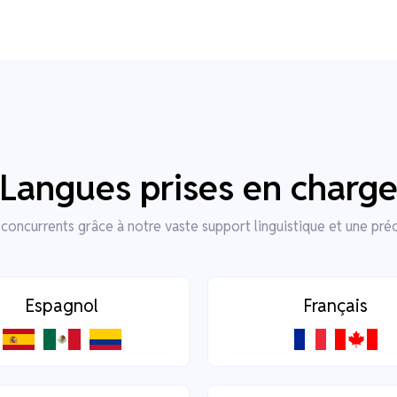
Langues prises en charg
concurrents grâce à notre vaste support linguistique et une préc
Espagnol
Français