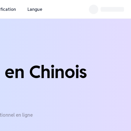
ification
Langue
 en Chinois
tionnel en ligne