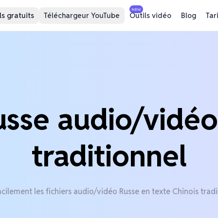
NEW
ls gratuits
Téléchargeur YouTube
Outils vidéo
Blog
Tar
usse audio/vidéo
traditionnel
cilement les fichiers audio/vidéo Russe en texte Chinois tradi