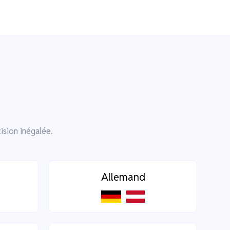
e
ision inégalée.
Allemand