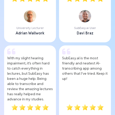
University Lecturer
SubEasy.ai User
Adrian Wallwork
Davi Braz
With my slight hearing
SubEasy.al is the most
impairment, it's often hard
friendly and neatest AI-
to catch everything in
transcribing app among
lectures, but SubEasy has
others that I've tried. Keep it
been a huge help. Being
up!
able to transcribe and
review the amazing lectures
has really helped me
advance in my studies.