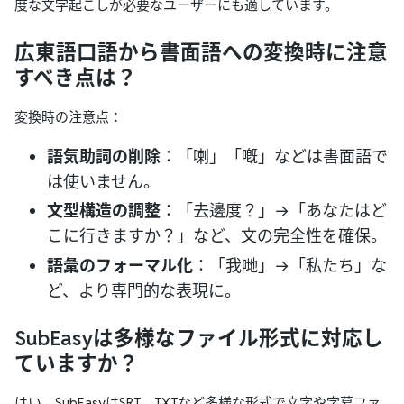
度な文字起こしが必要なユーザーにも適しています。
広東語口語から書面語への変換時に注意
すべき点は？
変換時の注意点：
語気助詞の削除
：「喇」「嘅」などは書面語で
は使いません。
文型構造の調整
：「去邊度？」→「あなたはど
こに行きますか？」など、文の完全性を確保。
語彙のフォーマル化
：「我哋」→「私たち」な
ど、より専門的な表現に。
SubEasyは多様なファイル形式に対応し
ていますか？
はい。SubEasyはSRT、TXTなど多様な形式で文字や字幕ファ