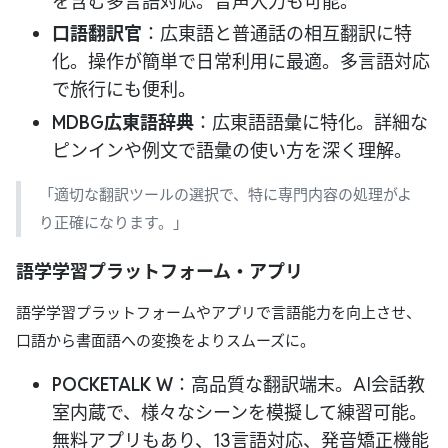
を含む多言語対応。音声入力も可能。
口語翻訳官
：広東語と普通話の相互翻訳に特
化。操作が簡単で日常利用に最適。多言語対応
で旅行にも便利。
MDBG広東語辞典
：広東語語彙に特化。詳細な
ピンインや例文で語彙の使い方を深く理解。
「適切な翻訳ツールの選択で、特に専門内容の処理がよ
り正確になります。」
語学学習プラットフォーム・アプリ
語学学習プラットフォームやアプリで言語能力を向上させ、
口語から書面語への変換をよりスムーズに。
POCKETALK W
：高品質な翻訳端末。AI会話教
室内蔵で、様々なシーンを模擬して練習可能。
無料アプリもあり、13言語対応、発音矯正機能