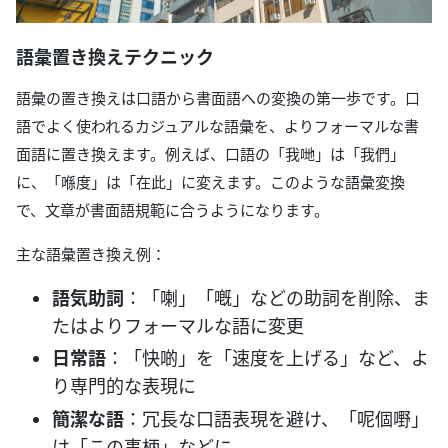
語彙置き換えテクニック
語彙の置き換えは口語から書面語への変換の第一歩です。口
語でよく使われるカジュアルな語彙を、よりフォーマルな書
面語に置き換えます。例えば、口語の「我哋」は「我們」
に、「喺度」は「在此」に変えます。このような語彙変換
で、文章が書面語規範に合うようになります。
主な語彙置き換え例：
語気助詞
：「喇」「嘅」などの助詞を削除、ま
たはよりフォーマルな語に変更
日常語
：「快啲」を「速度を上げる」など、よ
り専門的な表現に
簡潔な語
：冗長な口語表現を避け、「呢個嘢」
は「この事柄」などに