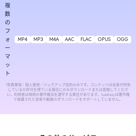
複
数
の
フ
ォ
MP4
MP3
M4A
AAC
FLAC
OPUS
OGG
ー
マ
ッ
ト
*免責事項：個人使用／バックアップ目的のみです。コンテンツは自身が所有
しているか許可を得ている場合にのみダウンロードまたは変換してくださ
い。利用者は現地の著作権法を遵守する責任があります。SubEasyは著作権
で保護された音楽や動画のダウンロードをサポートしていません。