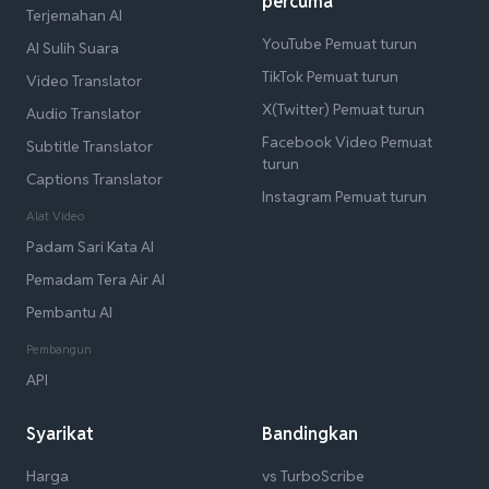
percuma
Terjemahan AI
YouTube Pemuat turun
AI Sulih Suara
TikTok Pemuat turun
Video Translator
X(Twitter) Pemuat turun
Audio Translator
Facebook Video Pemuat
Subtitle Translator
turun
Captions Translator
Instagram Pemuat turun
Alat Video
Padam Sari Kata AI
Pemadam Tera Air AI
Pembantu AI
Pembangun
API
Syarikat
Bandingkan
Harga
vs TurboScribe