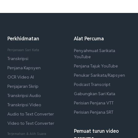
Perkhidmatan
Alat Percuma
Penjanaan Sari Kata
Penyahmuat Sarikata
YouTube
Transkripsi
Penjana Tajuk YouTube
Penjana Kapsyen
Penukar Sarikata/Kapsyen
OCR Video AI
Podcast Transcript
Penjajaran Skrip
Gabungkan Sari Kata
Transkripsi Audio
Perisian Penjana VTT
Transkripsi Video
Perisian Penjana SRT
Audio to Text Converter
Video to Text Converter
Pemuat turun video
Terjemahan & Alih Suara