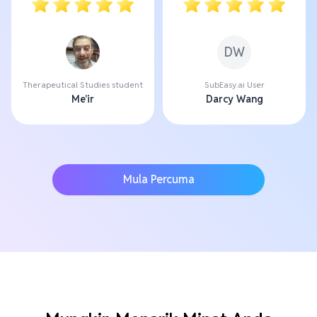
DW
Therapeutical Studies student
SubEasy.ai User
Me'ir
Darcy Wang
Mula Percuma