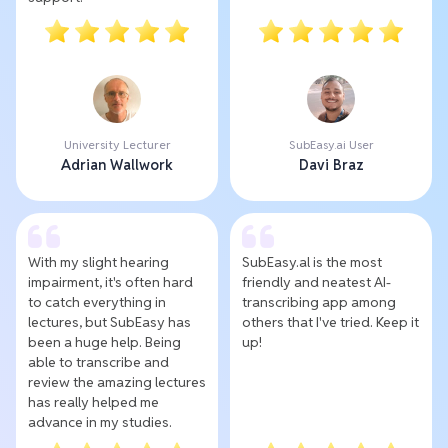
University Lecturer
SubEasy.ai User
Adrian Wallwork
Davi Braz
With my slight hearing
SubEasy.al is the most
impairment, it's often hard
friendly and neatest AI-
to catch everything in
transcribing app among
lectures, but SubEasy has
others that I've tried. Keep it
been a huge help. Being
up!
able to transcribe and
review the amazing lectures
has really helped me
advance in my studies.