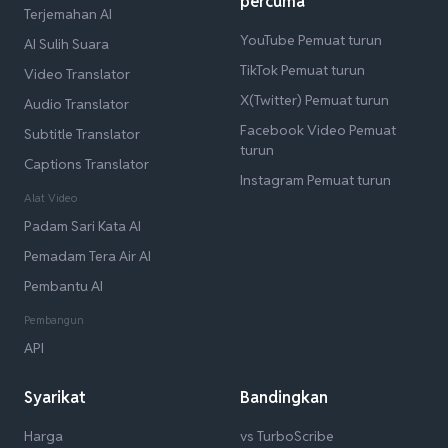
percuma
Terjemahan AI
YouTube Pemuat turun
AI Sulih Suara
TikTok Pemuat turun
Video Translator
X(Twitter) Pemuat turun
Audio Translator
Facebook Video Pemuat
Subtitle Translator
turun
Captions Translator
Instagram Pemuat turun
Alat Video
Padam Sari Kata AI
Pemadam Tera Air AI
Pembantu AI
Pembangun
API
Syarikat
Bandingkan
Harga
vs TurboScribe