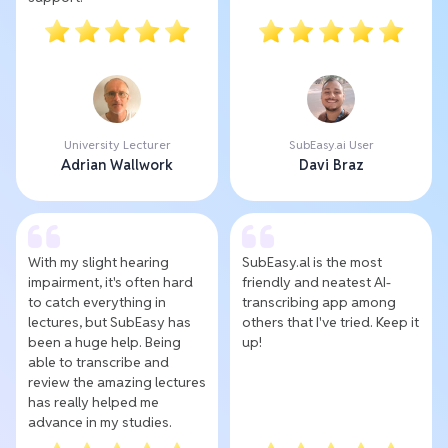
University Lecturer
SubEasy.ai User
Adrian Wallwork
Davi Braz
With my slight hearing
SubEasy.al is the most
impairment, it's often hard
friendly and neatest AI-
to catch everything in
transcribing app among
lectures, but SubEasy has
others that I've tried. Keep it
been a huge help. Being
up!
able to transcribe and
review the amazing lectures
has really helped me
advance in my studies.