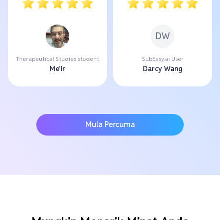
DW
Therapeutical Studies student
SubEasy.ai User
Me'ir
Darcy Wang
Mula Percuma