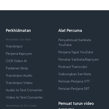
Perkhidmatan
Alat Percuma
Penjanaan Sari Kata
Penyahmuat Sarikata
YouTube
Transkripsi
Penjana Tajuk YouTube
Penjana Kapsyen
Penukar Sarikata/Kapsyen
OCR Video AI
Podcast Transcript
Padanan Skrip
Gabungkan Sari Kata
Transkripsi Audio
Perisian Penjana VTT
Transkripsi Video
Perisian Penjana SRT
Audio to Text Converter
Video to Text Converter
Pemuat turun video
Terjemahan & Alih Suara