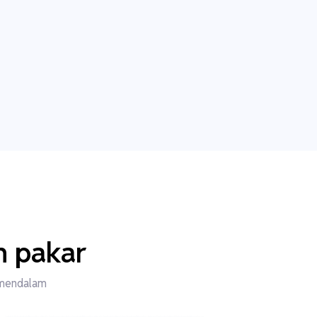
h pakar
 mendalam