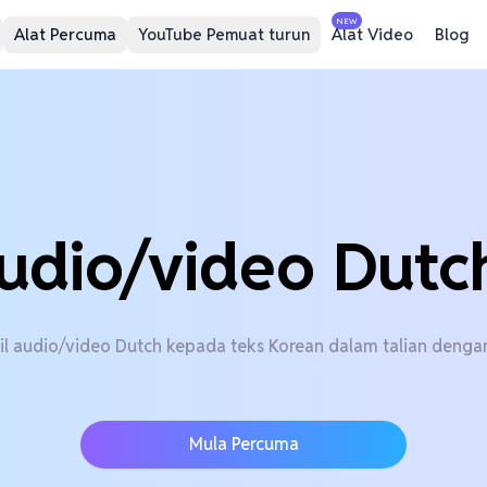
NEW
Alat Percuma
YouTube Pemuat turun
Alat Video
Blog
udio/video Dutc
ail audio/video Dutch kepada teks Korean dalam talian deng
Mula Percuma