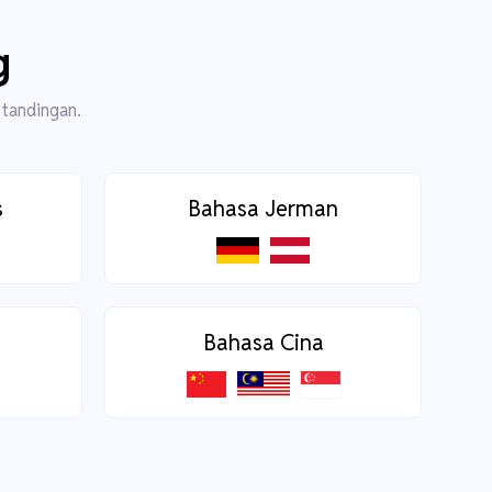
g
 tandingan.
s
Bahasa Jerman
Bahasa Cina