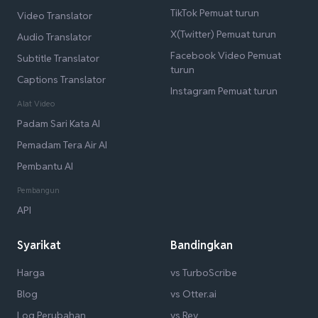
TikTok Pemuat turun
Video Translator
X(Twitter) Pemuat turun
Audio Translator
Facebook Video Pemuat
Subtitle Translator
turun
Captions Translator
Instagram Pemuat turun
Alat Video
Padam Sari Kata AI
Pemadam Tera Air AI
Pembantu AI
Pembangun
API
Syarikat
Bandingkan
Harga
vs TurboScribe
Blog
vs Otter.ai
Log Perubahan
vs Rev