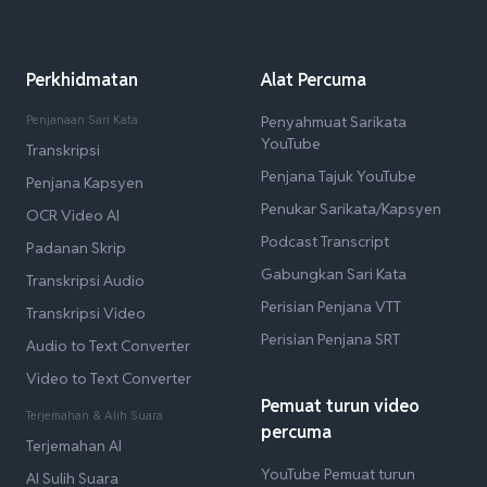
Perkhidmatan
Alat Percuma
Penjanaan Sari Kata
Penyahmuat Sarikata
YouTube
Transkripsi
Penjana Tajuk YouTube
Penjana Kapsyen
Penukar Sarikata/Kapsyen
OCR Video AI
Podcast Transcript
Padanan Skrip
Gabungkan Sari Kata
Transkripsi Audio
Perisian Penjana VTT
Transkripsi Video
Perisian Penjana SRT
Audio to Text Converter
Video to Text Converter
Pemuat turun video
Terjemahan & Alih Suara
percuma
Terjemahan AI
YouTube Pemuat turun
AI Sulih Suara