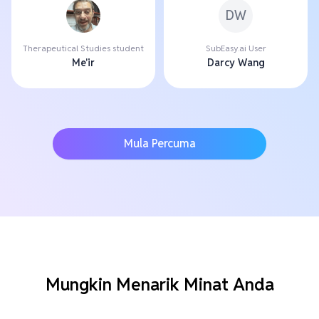
DW
Therapeutical Studies student
SubEasy.ai User
Me'ir
Darcy Wang
Mula Percuma
Mungkin Menarik Minat Anda