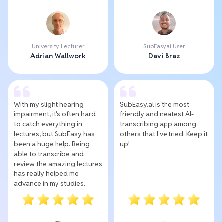
University Lecturer
SubEasy.ai User
Adrian Wallwork
Davi Braz
With my slight hearing
SubEasy.al is the most
impairment, it's often hard
friendly and neatest AI-
to catch everything in
transcribing app among
lectures, but SubEasy has
others that I've tried. Keep it
been a huge help. Being
up!
able to transcribe and
review the amazing lectures
has really helped me
advance in my studies.