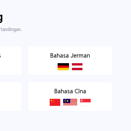
g
 tandingan.
s
Bahasa Jerman
Bahasa Cina