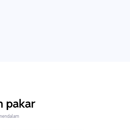
h pakar
 mendalam