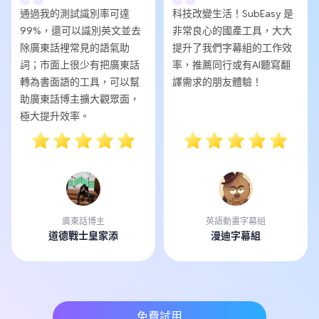
通過我的測試識別率可達
科技改變生活！SubEasy 是
99%，還可以識別英文並去
非常良心的國產工具，大大
除廣東話裡常見的語氣助
提升了我們字幕組的工作效
詞；市面上很少有把廣東話
率，推薦同行或有AI聽寫翻
轉為書面語的工具，可以幫
譯需求的朋友體驗！
助廣東話博主擴大觀眾面，
極大提升效率。
廣東話博主
英語動畫字幕組
道德戰士皇家添
漫迪字幕組
免費試用