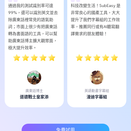
通過我的測試識別率可達
科技改變生活！SubEasy 是
99%，還可以識別英文並去
非常良心的國產工具，大大
除廣東話裡常見的語氣助
提升了我們字幕組的工作效
詞；市面上很少有把廣東話
率，推薦同行或有AI聽寫翻
轉為書面語的工具，可以幫
譯需求的朋友體驗！
助廣東話博主擴大觀眾面，
極大提升效率。
廣東話博主
英語動畫字幕組
道德戰士皇家添
漫迪字幕組
免費試用