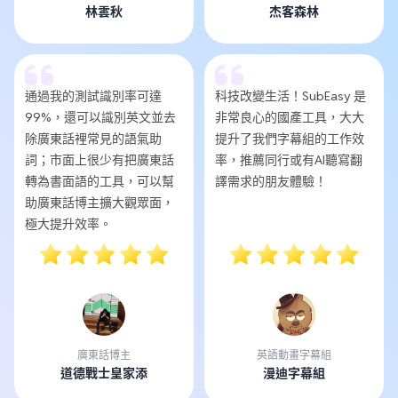
林雲秋
杰客森林
通過我的測試識別率可達
科技改變生活！SubEasy 是
99%，還可以識別英文並去
非常良心的國產工具，大大
除廣東話裡常見的語氣助
提升了我們字幕組的工作效
詞；市面上很少有把廣東話
率，推薦同行或有AI聽寫翻
轉為書面語的工具，可以幫
譯需求的朋友體驗！
助廣東話博主擴大觀眾面，
極大提升效率。
廣東話博主
英語動畫字幕組
道德戰士皇家添
漫迪字幕組