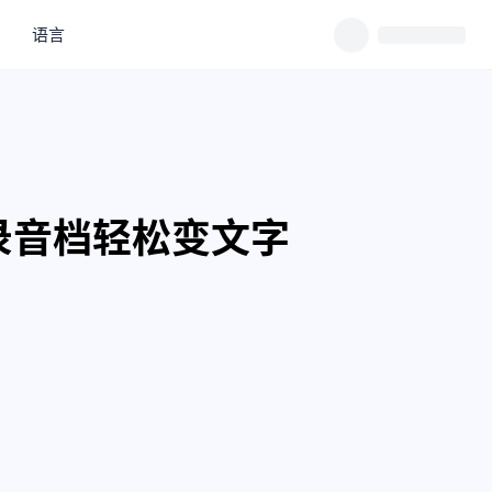
语言
录音档轻松变文字