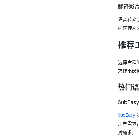
翻译影
语音转文
内容转为
推荐
选择合适
求作出最
热门
SubEas
SubEasy
用户需求
对需求。