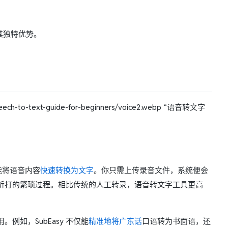
各有其独特优势。
h-to-text-guide-for-beginners/voice2.webp “语音转文字
能将语音内容
快速转换为文字
。你只需上传录音文件，系统便会
听打的繁琐过程。相比传统的人工转录，语音转文字工具更高
如，SubEasy 不仅能
精准地将广东话
口语转为书面语，还