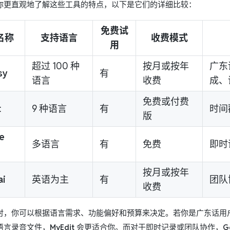
你更直观地了解这些工具的特点，以下是它们的详细比较：
免费试
名称
支持语言
收费模式
用
超过 100 种
按月或按年
广东
sy
有
语言
收费
成、
免费或付费
t
9 种语言
有
时间
版
e
多语言
有
免费
即时
按月或按年
ai
英语为主
有
团队
收费
时，你可以根据语言需求、功能偏好和预算来决定。若你是广东话用
语言录音文件，
MyEdit
会更适合你。而对于即时记录或团队协作，
G