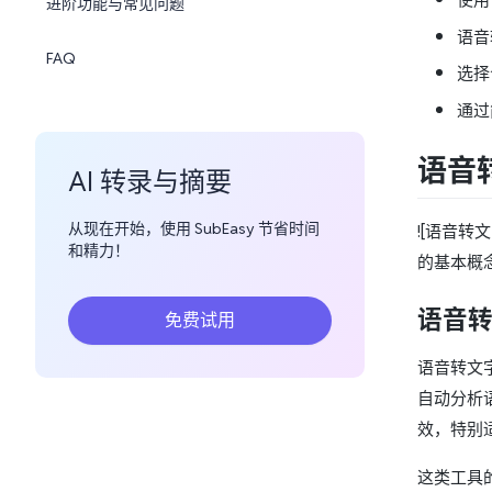
进阶功能与常见问题
语音
FAQ
选择
通过
语音
AI 转录与摘要
从现在开始，使用 SubEasy 节省时间
![语音转文字的
和精力！
的基本概念
语音
免费试用
语音转文
自动分析
效，特别
这类工具