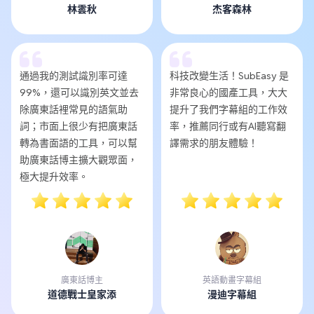
林雲秋
杰客森林
通過我的測試識別率可達
科技改變生活！SubEasy 是
99%，還可以識別英文並去
非常良心的國產工具，大大
除廣東話裡常見的語氣助
提升了我們字幕組的工作效
詞；市面上很少有把廣東話
率，推薦同行或有AI聽寫翻
轉為書面語的工具，可以幫
譯需求的朋友體驗！
助廣東話博主擴大觀眾面，
極大提升效率。
廣東話博主
英語動畫字幕組
道德戰士皇家添
漫迪字幕組