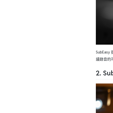
SubEa
議錄音的可
2. 